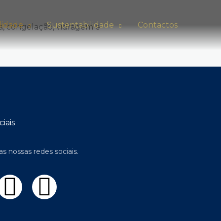
lidade
Sustentabilidade
Contactos
, congelação, vidragem e
iais
as nossas redes sociais.
I
L
n
i