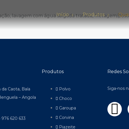
Início
Produtos
Qua
ção, lavagem com água salgada tratada, filetagem/posta
Produtos
Redes Soc
Siga-nos n
a da Caota, Baía
Polvo
 Benguela – Angola
Choco
F
Garoupa
a
Corvina
 976 620 633
Piazeite